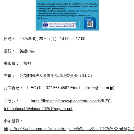
日時： 2025年 6月23日（月） 14:00 ～ 17:00
言語： 英語のみ
参加費： 無料
主催： 公益財団法人国際湖沼環境委員会（ILEC）
お問合せ： ILEC (Tel: 077-568-4567 Email: infoilec@ilec.or.jp)
チラシ：
https://ilec.or.jp/cms/wp-content/uploads/ILEC-
International-Webinar-2025-Program.pdf
参加登録：
https://us06web.zoom.us/webinar/register/WN__syPaciTTCWABXmU4jCeNA