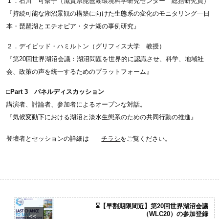
１．石川 可奈子（滋賀県琵琶湖環境科学研究センター 総括研究員）
『持続可能な湖沼景観の構築に向けた生態系の変化のモニタリング―日
本・琵琶湖とエチオピア・タナ湖の事例研究』
２．デイビッド・ハミルトン（グリフィス大学 教授）
『第20回世界湖沼会議：湖沼問題を世界的に認識させ、科学、地域社
会、政策の声を統一するためのプラットフォーム』
□Part 3 パネルディスカッション
講演者、討論者、参加者によるオープンな対話。
『気候変動下における湖沼と淡水生態系のための共同行動の推進』
登壇者とセッションの詳細は
チラシ
をご覧ください。
⌛【早割期限間近】第20回世界湖沼会議
（WLC20）の参加登録
<<