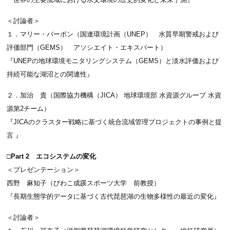
＜討論者＞
１．マリー・バーボン（国連環境計画（UNEP） 水質早期警戒および
評価部門（GEMS） アソシエイト・エキスパート）
『UNEPの地球環境モニタリングシステム（GEMS）と淡水評価および
持続可能な湖沼との関連性』
２．加治 貴（国際協力機構（JICA） 地球環境部 水資源グループ 水資
源第2チーム）
『JICAのクラスター戦略に基づく統合流域管理プロジェクトの事例と提
言 』
□Part 2 エコシステムの変化
＜プレゼンテーション＞
西野 麻知子（びわこ成蹊スポーツ大学 前教授）
『長期生態学的データに基づく古代琵琶湖の生物多様性の最近の変化』
＜討論者＞