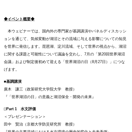
◆
イベント概要◆
本ウェビナーでは、国内外の専門家が基調講演やパネルディスカッシ
ョンを通じて、気候変動が湖沼とその流域に与える影響についての知見
を世界に発信します。琵琶湖、淀川流域、そして世界の視点から、湖沼
に関する課題と可能性について議論を交わし、7月の「第20回世界湖沼
会議」および制定後初めて迎える「世界湖沼の日（8月27日）」につな
げます。
■基調講演
廣木 謙三（政策研究大学院大学 教授）
『「世界湖沼の日」の意義と湖沼保全・開発の未来』
□Part 1 水文評価
＜プレゼンテーション＞
田中 賢治（京都大学防災研究所 教授）
『世界の主要流域における水文環境の歴史的変化と未来予測』