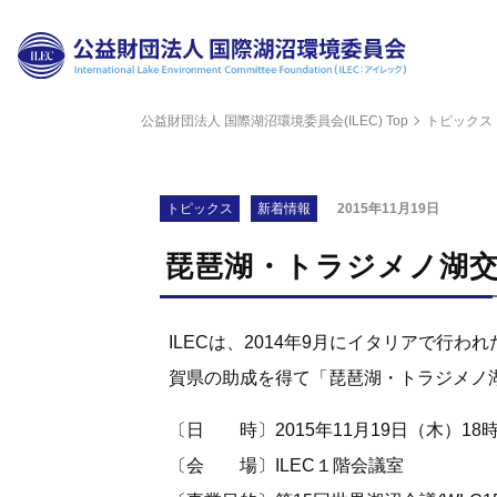
公益財団法人 国際湖沼環境委員会(ILEC) Top
トピックス
財団
理事
トピックス
新着情報
2015年11月19日
評議
琵琶湖・トラジメノ湖
組織
ILECは、2014年9月にイタリアで行
科学
賀県の助成を得て「琵琶湖・トラジメノ
公開
〔日 時〕2015年11月19日（木）18
〔会 場〕ILEC１階会議室