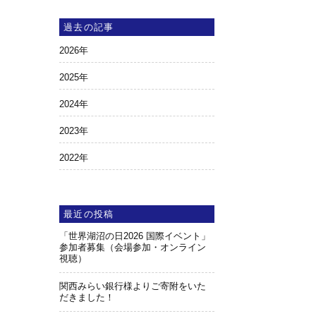
過去の記事
2026
年
2025
年
2024
年
2023
年
2022
年
最近の投稿
「世界湖沼の日2026 国際イベント」
参加者募集（会場参加・オンライン
視聴）
関西みらい銀行様よりご寄附をいた
だきました！