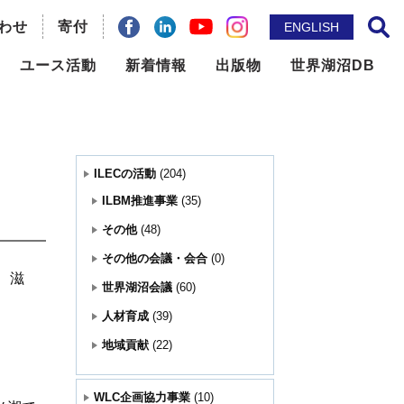
わせ
facebook
Linkdin
寄付
YouTube
instagram
ENGLISH
サイト内検索
ユース活動
新着情報
出版物
世界湖沼DB
ILBM推進事業
メールマガジン
問題の
世界湖沼会議
ニュースレター
ILECの活動
(204)
国際機関との連携
出版物
ILBM推進事業
(35)
その他
(48)
地域貢献
論文誌： Lakes & Reservoirs
その他の会議・会合
(0)
、滋
世界湖沼会議
(60)
その他
人材育成
(39)
地域貢献
(22)
WLC企画協力事業
(10)