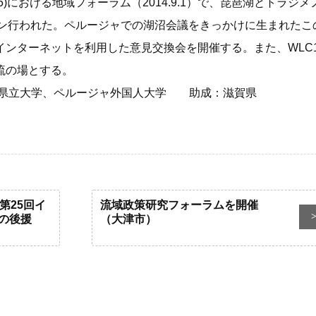
5)における地域フォーラム（2014.9.1）で、琵琶湖とトラジメ
次回の湖沼会議
ョン行われた。ペルージャでの湖沼会議をきっかけに生まれたこ
これまでの湖沼会議
ンターネットを利用した意見交換会を開催する。また、WLC1
流の場とする。
開催地募集
賀県立大学、ペルージャ外国人大学 助成：滋賀県
祝！「世界湖沼の日」制定
地域貢献
第25回イ
流域政策研究フォーラムを開催
の後援
（大津市）