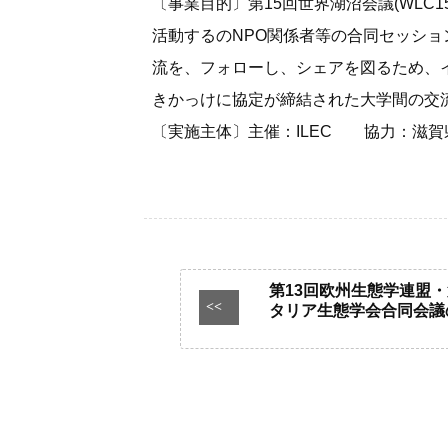
〔事業目的〕第15回世界湖沼会議(WLC1
活動するのNPO関係者等の合同セッシ
流を、フォローし、シェアを図るため、イ
きかっけに協定が締結された大学間の交
〔実施主体〕主催：ILEC 協力：滋
第13回欧州生態学連盟・
<<
タリア生態学会合同会議