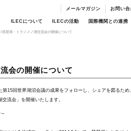
メールマガジン
お問い合
ILECについて
ILECの活動
国際機関との連携
琵琶湖・トラジメノ湖交流会の開催について
の概要
持続可能な水資源利用のための湖
国際機関との連携
沼流域管理
長ご挨拶
世界の水議論における湖沼
主流化
ILBM推進事業
員・役員
交流会の開催について
国際越境水域評価プログラム
概要
（TWAP）- 湖沼グループ
われた第15回世界湖沼会議の成果をフォローし、シェアを図るため
委員会
湖交流会」を開催いたします。
人材育成
情報
時～
世界湖沼会議