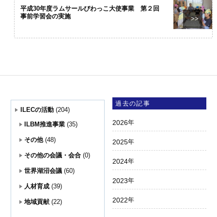
平成30年度ラムサールびわっこ大使事業 第２回
事前学習会の実施
>>
過去の記事
ILECの活動
(204)
2026
年
ILBM推進事業
(35)
その他
(48)
2025
年
その他の会議・会合
(0)
2024
年
世界湖沼会議
(60)
2023
年
人材育成
(39)
2022
年
地域貢献
(22)