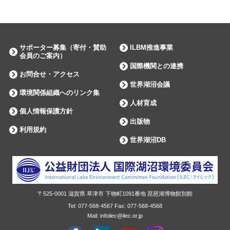
サポーター募集（寄付・賛助
ILBM推進事業
会員のご案内）
国際機関との連携
お問合せ・アクセス
世界湖沼会議
環境関係組織へのリンク集
人材育成
個人情報保護方針
出版物
利用規約
世界湖沼DB
〒525-0001
滋賀県
草津市
下物町1091番地 琵琶湖博物館別館
Tel:
077-568-4567
Fax:
077-568-4568
Mail: infoilec@ilec.or.jp