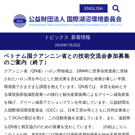
サイト内検索
ENGLISH
トピックス
新着情報
2018年7月20日
ベトナム国クアンニン省との技術交流会参加募集
のご案内（終了）
クアンニン省（QN省）ハロン湾地域は、1994年に世界自然遺産に登録
されたハロン湾を中心とした観光業を含む経済的な発展が著しい半面、
環境面でさまざまな課題を抱えています。QN省では、水質を始めとす
る環境負荷低減型産業への移行と観光産業振興によるグリーン成長政策
を掲げ、グリーン成長アクションプランを作成しています。公益財団法
人国際湖沼環境委員会（ILEC）は、日本工営㈱等とともに共同企業体と
してJICAの委託を受け、この活動実施を支援しています。また、滋賀県
もQN省と相互協力のための覚書を交わしています。
詳細はこちら
このような中、本年8月にはQN省の計画投資局副局長を始め天然資源環