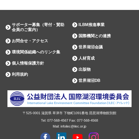
サポーター募集（寄付・賛助
ILBM推進事業
会員のご案内）
国際機関との連携
お問合せ・アクセス
世界湖沼会議
環境関係組織へのリンク集
人材育成
個人情報保護方針
出版物
利用規約
世界湖沼DB
〒525-0001
滋賀県
草津市
下物町1091番地 琵琶湖博物館別館
Tel:
077-568-4567
Fax:
077-568-4568
Mail: infoilec@ilec.or.jp
facebook
Linkdin
youtube
instagram