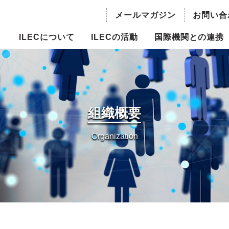
メールマガジン
お問い合
ILECについて
ILECの活動
国際機関との連携
の概要
持続可能な水資源利用のための湖
国際機関との連携
沼流域管理
長ご挨拶
世界の水議論における湖沼
主流化
ILBM推進事業
組織概要
員・役員
国際越境水域評価プログラム
Organization
概要
（TWAP）- 湖沼グループ
委員会
人材育成
情報
世界湖沼会議