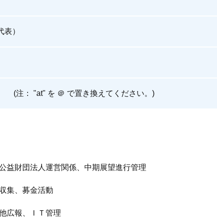
（代表）
ec.or.jp (注： "at" を ＠ で置き換えてください。)
、公益財団法人運営関係、中期展望進行管理
費収集、募金活動
行他広報、ＩＴ管理