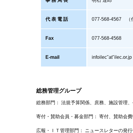
事 務 局 長
明石 達郎
代 表 電 話
077-568-4567 
Fax
077-568-4568
E-mail
infoilec"at"il
総務管理グループ
総務部門： 法規予算関係、庶務、施設管理
寄付・賛助会員・募金部門： 寄付、賛助会
広報・ＩＴ管理部門： ニュースレターの発