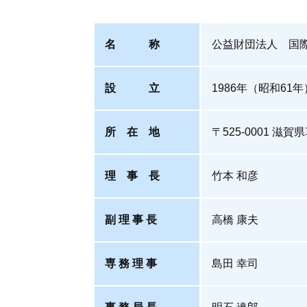
名 称
公益財団法人 国際湖沼環境委
設 立
1986年（昭和61年
所 在 地
〒525-0001 滋
理 事 長
竹本 和彦
副 理 事 長
高橋 康夫
専 務 理 事
島田 幸司