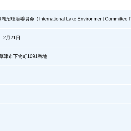
次回の湖沼会議
これまでの湖沼会議
員会 ( International Lake Environment Committee Fou
開催地募集
）2月21日
祝！「世界湖沼の日」制定
賀県草津市下物町1091番地
地域貢献