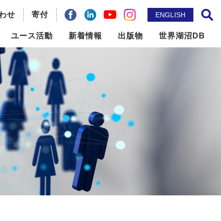
わせ
facebook
Linkdin
寄付
YouTube
instagram
ENGLISH
サイト内検索
ユース活動
新着情報
出版物
世界湖沼DB
ILBM推進事業
メールマガジン
問題の
世界湖沼会議
ニュースレター
国際機関との連携
出版物
地域貢献
論文誌： Lakes & Reservoirs
その他