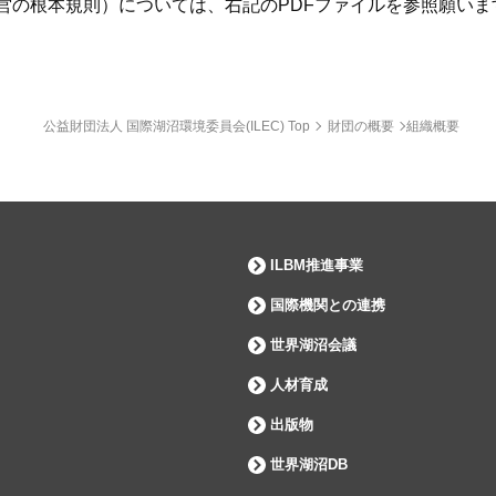
営の根本規則）については、右記のPDFファイルを参照願い
公益財団法人 国際湖沼環境委員会(ILEC) Top
財団の概要
組織概要
ILBM推進事業
国際機関との連携
世界湖沼会議
人材育成
出版物
世界湖沼DB