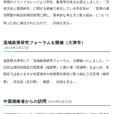
米国のイリノイカレッジより学生、教員等11名をお迎えしました。「日
本文化と環境科学」に関する研修で来日している学生等が、「世界の湖
沼問題や統合的湖沼管理に関し、基本的な考え方と取り組み」について
学ぶために来訪されたもので …
詳細を見る
→
流域政策研究フォーラムを開催（大津市）
2016年1月27日
滋賀県大津市にて「流域政策研究フォーラム」を開催いたしました。一
日目は湖沼法指定の琵琶湖（滋賀県）と霞ケ浦（茨城県）をはじめ、非
指定ではありますが水質保全や自然再生保全に取り組む三方五湖（福井
県）、河北潟（石川県）、猪苗 …
詳細を見る
→
中国湖南省からの訪問
2015年8月28日