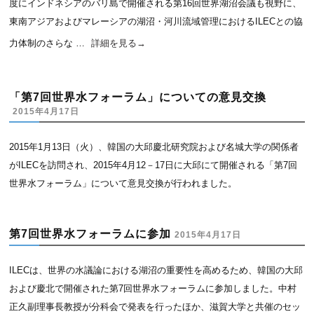
度にインドネシアのバリ島で開催される第16回世界湖沼会議も視野に、
東南アジアおよびマレーシアの湖沼・河川流域管理におけるILECとの協
力体制のさらな …
詳細を見る
→
「第7回世界水フォーラム」についての意見交換
2015年4月17日
2015年1月13日（火）、韓国の大邱慶北研究院および名城大学の関係者
がILECを訪問され、2015年4月12－17日に大邱にて開催される「第7回
世界水フォーラム」について意見交換が行われました。
第7回世界水フォーラムに参加
2015年4月17日
ILECは、世界の水議論における湖沼の重要性を高めるため、韓国の大邱
および慶北で開催された第7回世界水フォーラムに参加しました。中村
正久副理事長教授が分科会で発表を行ったほか、滋賀大学と共催のセッ