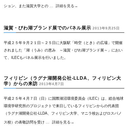
ション、また滋賀大学との …
詳細を見る
→
滋賀・びわ湖ブランド展でのパネル展示
2013年9月25日
平成２５年９月２１日～２５日に大阪駅「時空（とき）の広場」で開催
されました「湖（うみ）の恵み ～滋賀・びわ湖ブランド展～」におい
て、ILECもパネル展示を行いました。
フィリピン（ラグナ湖開発公社-LLDA、フィリピン大
学）からの来訪
2013年4月7日
平成２５年４月７日（日）に国際湖沼環境委員会（ILEC）は、総合地球
環境学研究所のプロジェクトで来日しているフィリピンからの代表団
（ラグナ湖開発公社-LLDA、フィリピン大学、マニラ校およびロスバノ
ス校）の表敬訪問を受け …
詳細を見る
→