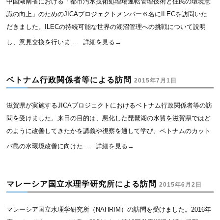
中国湖南省における「都市汚水技術処理場運転管理技術と住民の環境意
識の向上」のためのJICAプロジェクトメンバー６名にILECを訪問いた
だきました。ILECの持続可能な世界の湖沼管理への挑戦について説明
し、意見交換を行いま …
詳細を見る
→
ベトナム行政関係者等による訪問
2015年7月1日
滋賀県が実施するJICAプロジェクトにおけるベトナム行政関係者等の訪
問を受けました。来日の目的は、悪化した琵琶湖の水質を滋賀県ではど
のように改善してきたかを講義や視察を通して学び、ベトナムのカット
バ島の水環境改善に向けた …
詳細を見る
→
マレーシア国立水理学研究所による訪問
2015年6月2日
マレーシア国立水理学研究所（NAHRIM）の訪問を受けました。2016年