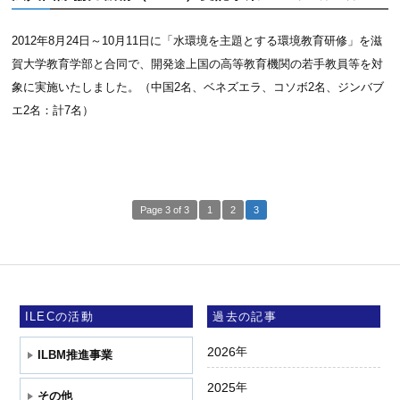
2012年8月24日～10月11日に「水環境を主題とする環境教育研修」を滋
賀大学教育学部と合同で、開発途上国の高等教育機関の若手教員等を対
象に実施いたしました。（中国2名、ベネズエラ、コソボ2名、ジンバブ
エ2名：計7名）
Page 3 of 3
1
2
3
ILECの活動
過去の記事
2026
年
ILBM推進事業
2025
年
その他