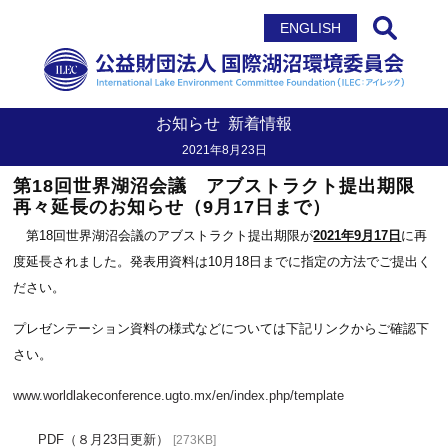
サイト内検索
ENGLISH
お知らせ
新着情報
2021年8月23日
第18回世界湖沼会議 アブストラクト提出期限
再々延長のお知らせ（9月17日まで）
第18回世界湖沼会議のアブストラクト提出期限が
2021年9月17日
に再
度延長されました。発表用資料は10月18日までに指定の方法でご提出く
ださい。
プレゼンテーション資料の様式などについては下記リンクからご確認下
さい。
www.worldlakeconference.ugto.mx/en/index.php/template
PDF（８月23日更新）
[273KB]