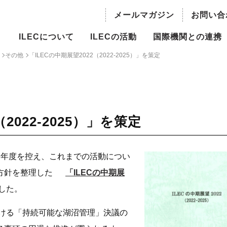
メールマガジン
お問い合
ILECについて
ILECの活動
国際機関との連携
その他
「ILECの中期展望2022（2022-2025）」を策定
の概要
持続可能な水資源利用のための湖
国際機関との連携
沼流域管理
長ご挨拶
世界の水議論における湖沼
主流化
ILBM推進事業
員・役員
2022-2025）」を策定
国際越境水域評価プログラム
概要
（TWAP）- 湖沼グループ
最終年度を控え、これまでの活動につい
委員会
方針を整理した
人材育成
「ILECの中期展
した。
情報
世界湖沼会議
おける「持続可能な湖沼管理」決議の