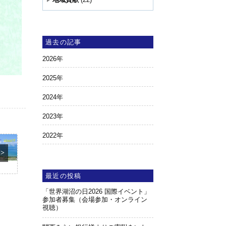
過去の記事
2026
年
2025
年
2024
年
2023
年
2022
年
>>
最近の投稿
「世界湖沼の日2026 国際イベント」
参加者募集（会場参加・オンライン
視聴）