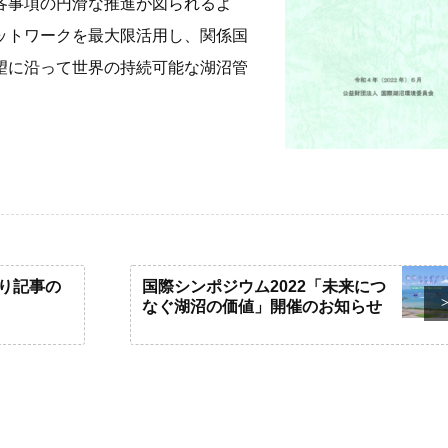
各事項の円滑な推進が図られるよ
次回の湖沼会議
ットワークを最大限活用し、関係国
これまでの湖沼会議
望に沿って世界の持続可能な湖沼管
開催地募集
祝！「世界湖沼の日」制定
地域貢献
り記事の
国際シンポジウム2022「未来につ
なぐ湖沼の価値」開催のお知らせ