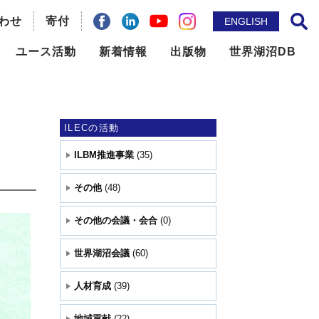
わせ
facebook
Linkdin
寄付
YouTube
instagram
ENGLISH
サイト内検索
ユース活動
新着情報
出版物
世界湖沼DB
ILBM推進事業
メールマガジン
問題の
世界湖沼会議
ニュースレター
ILECの活動
ILBM推進事業
(35)
国際機関との連携
出版物
その他
(48)
地域貢献
論文誌： Lakes & Reservoirs
その他の会議・会合
(0)
その他
世界湖沼会議
(60)
人材育成
(39)
地域貢献
(22)