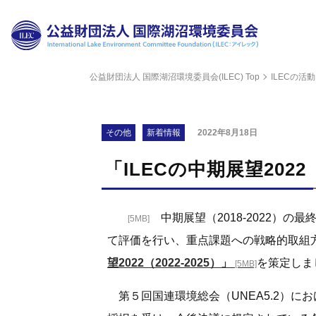
公益財団法人 国際湖沼環境委員会(ILEC) Top
ILECの活動
財団
理事
その他
新着情報
2022年8月18日
評議
「ILECの中期展望2022（
組織
中期展望（2018-2022）の
[5MB]
科学
て評価を行い、重点課題への戦略的取組
望2022（2022-2025）」
を策定しま
[5MB]
公開
第５回国連環境総会（UNEA5.2）に