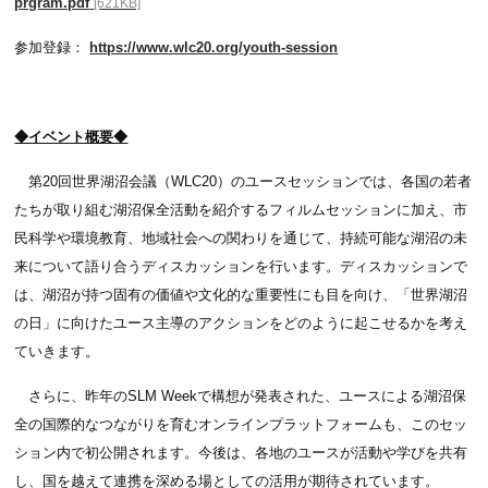
prgram.pdf
[621KB]
参加登録：
https://www.wlc20.org/youth-session
◆イベント概要◆
第20回世界湖沼会議（WLC20）のユースセッションでは、各国の若者
たちが取り組む湖沼保全活動を紹介するフィルムセッションに加え、市
民科学や環境教育、地域社会への関わりを通じて、持続可能な湖沼の未
来について語り合うディスカッションを行います。ディスカッションで
は、湖沼が持つ固有の価値や文化的な重要性にも目を向け、「世界湖沼
の日」に向けたユース主導のアクションをどのように起こせるかを考え
ていきます。
さらに、昨年のSLM Weekで構想が発表された、ユースによる湖沼保
全の国際的なつながりを育むオンラインプラットフォームも、このセッ
ション内で初公開されます。今後は、各地のユースが活動や学びを共有
し、国を越えて連携を深める場としての活用が期待されています。