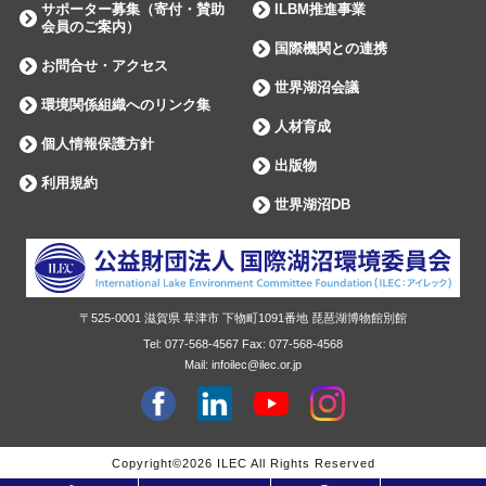
サポーター募集（寄付・賛助
ILBM推進事業
会員のご案内）
国際機関との連携
お問合せ・アクセス
世界湖沼会議
環境関係組織へのリンク集
人材育成
個人情報保護方針
出版物
利用規約
世界湖沼DB
〒525-0001
滋賀県
草津市
下物町1091番地 琵琶湖博物館別館
Tel:
077-568-4567
Fax:
077-568-4568
Mail: infoilec@ilec.or.jp
facebook
Linkdin
youtube
instagram
Copyright©2026
ILEC
All Rights Reserved