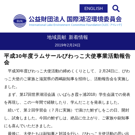
サイト内検索
ENGLISH
地域貢献
新着情報
2019年2月24日
平成30年度ラムサールびわっこ大使事業活動報告
会
平成30年度びわっこ大使活動の締めくくりとして、２月24日に、びわ
っこ大使のご家族と滋賀県の西嶋副知事を招待し、活動報告会を実施し
ました。
まず、第17回世界湖沼会議（いばらき霞ヶ浦2018）学生会議での発表
を再現し、この一年間で経験したり、学んだことを発表しました。
続いて、第２回学習会（７月に実施）で漬けた鮒ずしをこの日、開封
し、試食しました。今回の鮒ずしは、絶品に仕上がり、ご家族や副知事
にも喜んでいただきました。
最後に、大使たちは副知事と対談を行い、びわっこ大使活動の思い出