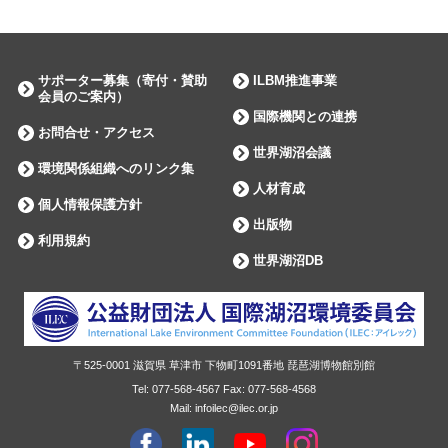
サポーター募集（寄付・賛助
ILBM推進事業
会員のご案内）
国際機関との連携
お問合せ・アクセス
世界湖沼会議
環境関係組織へのリンク集
人材育成
個人情報保護方針
出版物
利用規約
世界湖沼DB
〒525-0001
滋賀県
草津市
下物町1091番地 琵琶湖博物館別館
Tel:
077-568-4567
Fax:
077-568-4568
Mail: infoilec@ilec.or.jp
facebook
Linkdin
youtube
instagram