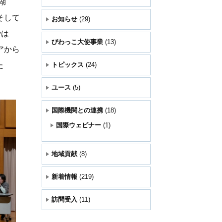
湖
そして
お知らせ
(29)
では
びわっこ大使事業
(13)
アから
た
トピックス
(24)
ユース
(5)
国際機関との連携
(18)
国際ウェビナー
(1)
地域貢献
(8)
新着情報
(219)
訪問受入
(11)