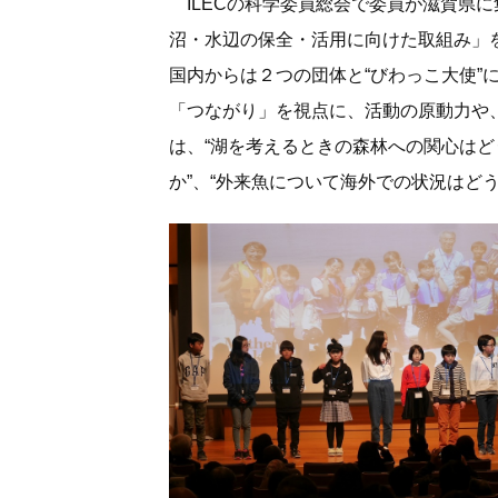
ILECの科学委員総会で委員が滋賀県
沼・水辺の保全・活用に向けた取組み」
国内からは２つの団体と“びわっこ大使”
「つながり」を視点に、活動の原動力や
は、“湖を考えるときの森林への関心はど
か”、“外来魚について海外での状況はど