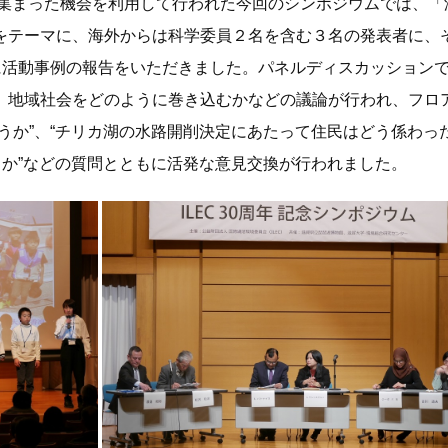
に集まった機会を利用して行われた今回のシンポジウムでは、「
次回の湖沼会議
をテーマに、海外からは科学委員２名を含む３名の発表者に、
これまでの湖沼会議
に活動事例の報告をいただきました。パネルディスカッション
、地域社会をどのように巻き込むかなどの議論が行われ、フロ
開催地募集
うか”、“チリカ湖の水路開削決定にあたって住民はどう係わっ
うか”などの質問とともに活発な意見交換が行われました。
祝！「世界湖沼の日」制定
地域貢献