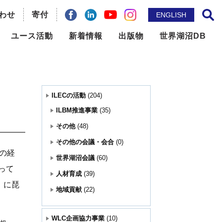
わせ
facebook
Linkdin
寄付
YouTube
instagram
ENGLISH
サイト内検索
ユース活動
新着情報
出版物
世界湖沼DB
ILBM推進事業
メールマガジン
問題の
世界湖沼会議
ニュースレター
ILECの活動
(204)
国際機関との連携
出版物
ILBM推進事業
(35)
その他
(48)
地域貢献
論文誌： Lakes & Reservoirs
その他の会議・会合
(0)
の経
世界湖沼会議
(60)
その他
って
人材育成
(39)
）に琵
地域貢献
(22)
WLC企画協力事業
(10)