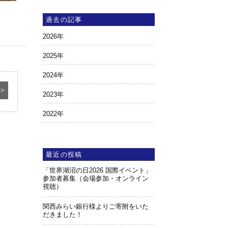
過去の記事
2026
年
2025
年
2024
年
>>
2023
年
2022
年
最近の投稿
「世界湖沼の日2026 国際イベント」
参加者募集（会場参加・オンライン
視聴）
関西みらい銀行様よりご寄附をいた
だきました！