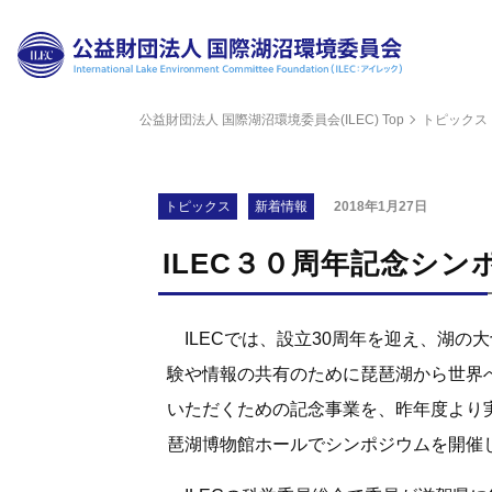
公益財団法人 国際湖沼環境委員会(ILEC) Top
トピックス
財団
理事
トピックス
新着情報
2018年1月27日
評議
ILEC３０周年記念シン
組織
ILECでは、設立30周年を迎え、湖の
科学
験や情報の共有のために琵琶湖から世界へ
いただくための記念事業を、昨年度より実
公開
琶湖博物館ホールでシンポジウムを開催