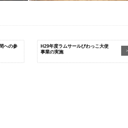
間への参
H29年度ラムサールびわっこ大使
事業の実施