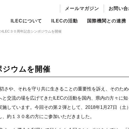
メールマガジン
お問い合
ILECについて
ILECの活動
国際機関との連携
ILEC３０周年記念シンポジウムを開催
の概要
持続可能な水資源利用のための湖
国際機関との連携
沼流域管理
長ご挨拶
世界の水議論における湖沼
主流化
ILBM推進事業
員・役員
ポジウムを開催
国際越境水域評価プログラム
概要
（TWAP）- 湖沼グループ
大切さや、それを守り共に生きることの重要性を訴え、そのため
委員会
と交流の場を広げてきたILECの活動を国内、県内の方々に知
人材育成
施しています。今回その第２弾として、2018年1月27日（土
情報
世界湖沼会議
し、約１３０名の方にご参加いただきました。