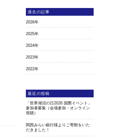
過去の記事
2026
年
2025
年
2024
年
2023
年
2022
年
最近の投稿
「世界湖沼の日2026 国際イベント」
参加者募集（会場参加・オンライン
視聴）
関西みらい銀行様よりご寄附をいた
だきました！