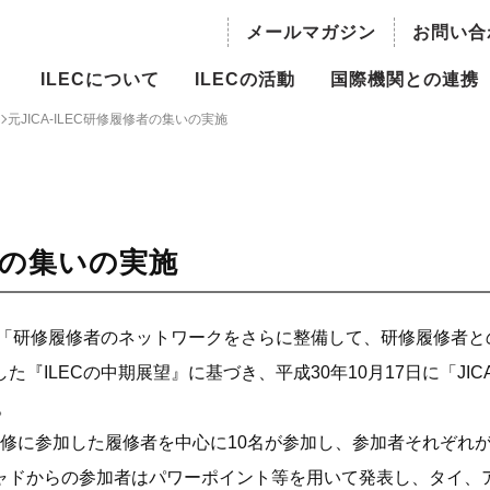
メールマガジン
お問い合
ILECについて
ILECの活動
国際機関との連携
元JICA-ILEC研修履修者の集いの実施
の概要
持続可能な水資源利用のための湖
国際機関との連携
沼流域管理
長ご挨拶
世界の水議論における湖沼
主流化
ILBM推進事業
員・役員
修者の集いの実施
国際越境水域評価プログラム
概要
（TWAP）- 湖沼グループ
、「研修履修者のネットワークをさらに整備して、研修履修者と
委員会
ILECの中期展望』に基づき、平成30年10月17日に「JICA
人材育成
。
情報
世界湖沼会議
の研修に参加した履修者を中心に10名が参加し、参加者それぞれ
ャドからの参加者はパワーポイント等を用いて発表し、タイ、