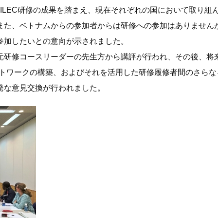
次回の湖沼会議
-ILEC研修の成果を踏まえ、現在それぞれの国において取り組
また、ベトナムからの参加者からは研修への参加はありません
これまでの湖沼会議
参加したいとの意向が示されました。
開催地募集
研修コースリーダーの先生方から講評が行われ、その後、将
ットワークの構築、およびそれを活用した研修履修者間のさらな
祝！「世界湖沼の日」制定
発な意見交換が行われました。
地域貢献