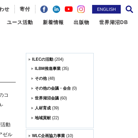
わせ
facebook
Linkdin
寄付
YouTube
instagram
ENGLISH
サイト内検索
ユース活動
新着情報
出版物
世界湖沼DB
ILBM推進事業
メールマガジン
問題の
世界湖沼会議
ニュースレター
ILECの活動
(204)
国際機関との連携
出版物
ILBM推進事業
(35)
その他
(48)
地域貢献
論文誌： Lakes & Reservoirs
その他の会議・会合
(0)
のコ
世界湖沼会議
(60)
その他
-
人材育成
(39)
地域貢献
(22)
が活動
アゼル
WLC企画協力事業
(10)