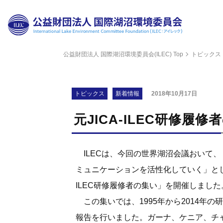
公益財団法人 国際湖沼環境委員会(ILEC) Top
トピックス
財団
理事
トピックス
新着情報
2018年10月17日
評議
元JICA-ILEC研修履
組織
ILECは、今回の世界湖沼会議おいて
科学
ミュニケーションを活性化していく」とした『
ILEC研修履修者の集い」を開催しました
公開
この集いでは、1995年から2014年
報告を行いました。ガーナ、ケニア、チ