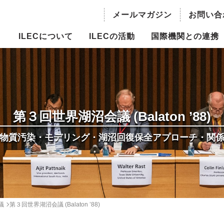
メールマガジン
お問い合
ILECについて
ILECの活動
国際機関との連携
の概要
持続可能な水資源利用のための湖
国際機関との連携
沼流域管理
長ご挨拶
世界の水議論における湖沼
主流化
ILBM推進事業
員・役員
第３回世界湖沼会議 (Balaton ’88)
国際越境水域評価プログラム
物質汚染・モデリング・湖沼回復保全アプローチ・関
概要
（TWAP）- 湖沼グループ
委員会
人材育成
情報
世界湖沼会議
議
第３回世界湖沼会議 (Balaton ’88)