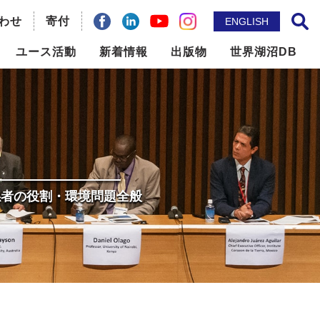
わせ
facebook
Linkdin
寄付
YouTube
instagram
ENGLISH
サイト内検索
ユース活動
新着情報
出版物
世界湖沼DB
ILBM推進事業
メールマガジン
問題の
世界湖沼会議
ニュースレター
国際機関との連携
出版物
係者の役割・環境問題全般
地域貢献
論文誌： Lakes & Reservoirs
その他