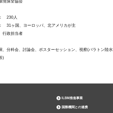
環境保全協会
： 230人
： 31ヶ国、ヨーロッパ、北アメリカが主
、行政担当者
演、分科会、討論会、ポスターセッション、視察(バラトン陸水
等)
ILBM推進事業
国際機関との連携