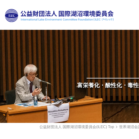
財団
理事
評議
富栄養化・酸性化・毒性
組織
科学
公開
公益財団法人 国際湖沼環境委員会(ILEC) Top
世界湖沼会