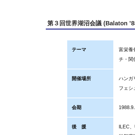
第３回世界湖沼会議 (Balaton ’8
テーマ
富栄養
チ・関
開催場所
ハンガ
フェシ
会期
1988.9
後 援
ILE