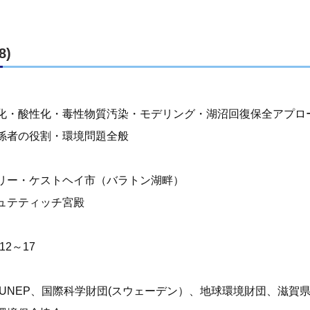
次回の湖沼会議
これまでの湖沼会議
8)
開催地募集
化・酸性化・毒性物質汚染・モデリング・湖沼回復保全アプロ
祝！「世界湖沼の日」制定
係者の役割・環境問題全般
地域貢献
リー・ケストヘイ市（バラトン湖畔）
ュテティッチ宮殿
.12～17
C、UNEP、国際科学財団(スウェーデン）、地球環境財団、滋賀